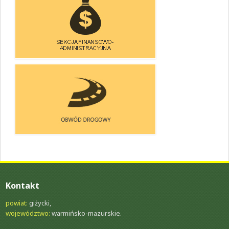
SEKCJA UTRZYMANIA
DRÓG I MOSTÓW
SEKCJA FINANSOWO-
-ADMINISTRACYJNA
OBWÓD DOROGOWY
Kontakt
powiat:
giżycki,
województwo:
warmińsko-mazurskie.