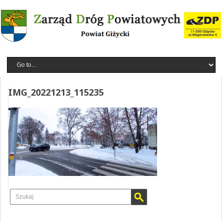
IMG_20221213_115235