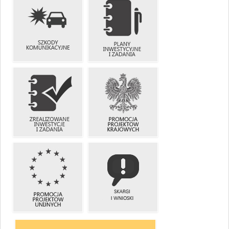
UTRUDNIENIA
ZIMOWE
W RUCHU
UTRZYMANIE
DRÓG
SZKODY
PLANY
KOMUNIKACYJNE
INWESTYCYJNE
I ZADANIA
ZREALIZOWANE
PROMOCJA
INWESTYCJE
PROJEKTÓW
I ZADANIA
KRAJOWYCH