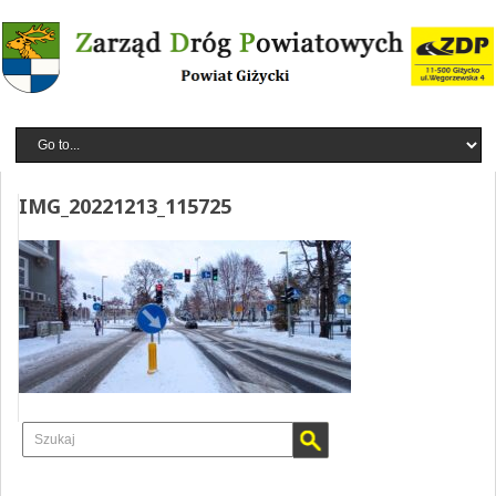
IMG_20221213_115725