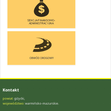
SEKCJA UTRZYMANIA
DRÓG I MOSTÓW
SEKCJA FINANSOWO-
-ADMINISTRACYJNA
OBWÓD DOROGOWY
Kontakt
powiat:
giżycki,
województwo:
warmińsko-mazurskie.