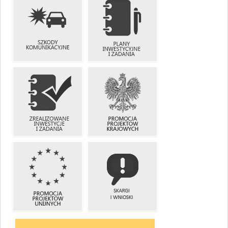
UTRUDNIENIA
ZIMOWE
W RUCHU
UTRZYMANIE
DRÓG
SZKODY
PLANY
KOMUNIKACYJNE
INWESTYCYJNE
I ZADANIA
ZREALIZOWANE
PROMOCJA
INWESTYCJE
PROJEKTÓW
I ZADANIA
KRAJOWYCH