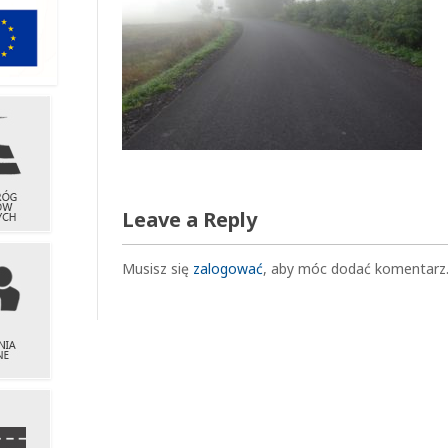
Leave a Reply
Musisz się
zalogować
, aby móc dodać komentarz
RÓG
TÓW
YCH
NIA