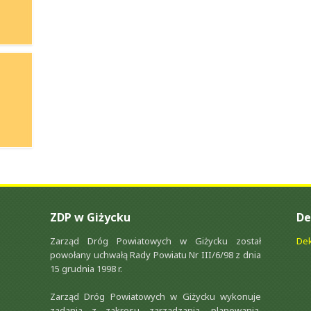
ZDP w Giżycku
De
Zarząd Dróg Powiatowych w Giżycku został
Dek
powołany uchwałą Rady Powiatu Nr III/6/98 z dnia
15 grudnia 1998 r.
Zarząd Dróg Powiatowych w Giżycku wykonuje
zadania z zakresu zarządzania, planowania,