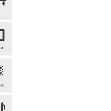
ZNE
Y
NKI
WE