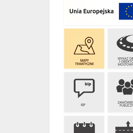
E-USŁUGI
WYKAZ D
MAPY
I OBIEK
TEMATYCZNE
MOSTOW
ZAMÓWIE