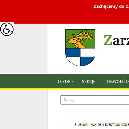
Zachęcamy do za
»
»
O ZDP
SEKCJE
OBWÓD D