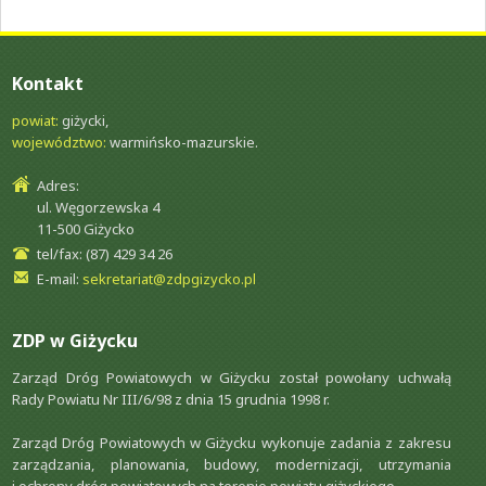
OBWÓD DOROGOWY
Kontakt
powiat:
giżycki,
województwo:
warmińsko-mazurskie.
Adres:
ul. Węgorzewska 4
11-500 Giżycko
tel/fax: (87) 429 34 26
E-mail:
sekretariat@zdpgizycko.pl
ZDP w Giżycku
Zarząd Dróg Powiatowych w Giżycku został powołany uchwałą
Rady Powiatu Nr III/6/98 z dnia 15 grudnia 1998 r.
Zarząd Dróg Powiatowych w Giżycku wykonuje zadania z zakresu
zarządzania, planowania, budowy, modernizacji, utrzymania
i ochrony dróg powiatowych na terenie powiatu giżyckiego.