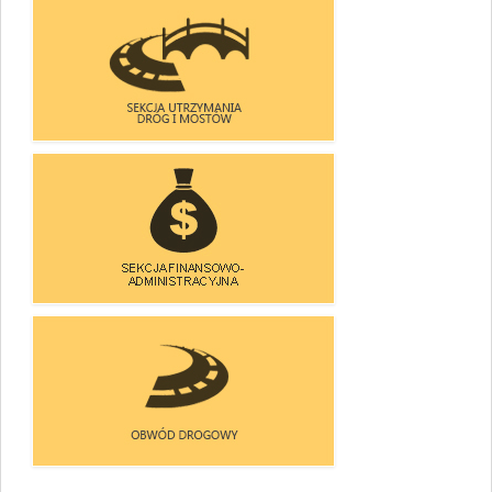
ZESPÓŁ DS. UZGODNIEŃ
- ZAJĘCIA PASA DROGOWEGO
SEKCJA UTRZYMANIA
DRÓG I MOSTÓW
SEKCJA FINANSOWO-
-ADMINISTRACYJNA