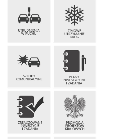
PRZEJAZDY
NIENORMATYWNE
PRZYSTANKI
UTRUDNIENIA
ZIMOWE
W RUCHU
UTRZYMANIE
DRÓG
SZKODY
PLANY
KOMUNIKACYJNE
INWESTYCYJNE
I ZADANIA