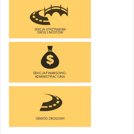
ZESPÓŁ DS. UZGODNIEŃ
- ZAJĘCIA PASA DROGOWEGO
SEKCJA UTRZYMANIA
DRÓG I MOSTÓW
SEKCJA FINANSOWO-
-ADMINISTRACYJNA