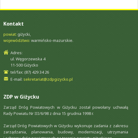
OBWÓD DOROGOWY
Kontakt
powiat:
giżycki,
województwo:
warmińsko-mazurskie.
Adres:
ul. Węgorzewska 4
11-500 Giżycko
tel/fax: (87) 429 34 26
E-mail:
sekretariat@zdpgizycko.pl
ZDP w Giżycku
Zarząd Dróg Powiatowych w Giżycku został powołany uchwałą
Rady Powiatu Nr III/6/98 z dnia 15 grudnia 1998 r.
Zarząd Dróg Powiatowych w Giżycku wykonuje zadania z zakresu
zarządzania, planowania, budowy, modernizacji, utrzymania
i ochrony dróg powiatowych na terenie powiatu giżyckiego.