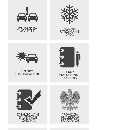
PRZEJAZDY
NIENORMATYWNE
PRZYSTANKI
UTRUDNIENIA
ZIMOWE
W RUCHU
UTRZYMANIE
DRÓG
SZKODY
PLANY
KOMUNIKACYJNE
INWESTYCYJNE
I ZADANIA