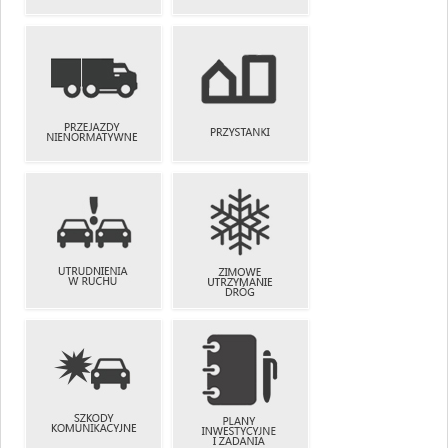
TERMINARZ
MOSTU
ZJAZDY
OBROTOWEGO
PRZEJAZDY
NIENORMATYWNE
PRZYSTANKI
UTRUDNIENIA
ZIMOWE
W RUCHU
UTRZYMANIE
DRÓG