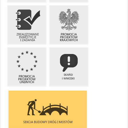
SZKODY
PLANY
KOMUNIKACYJNE
INWESTYCYJNE
I ZADANIA
ZREALIZOWANE
PROMOCJA
INWESTYCJE
PROJEKTÓW
I ZADANIA
KRAJOWYCH
PROMOCJA
SKARGI
PROJEKTÓW
I WNIOSKI
UNIJNYCH