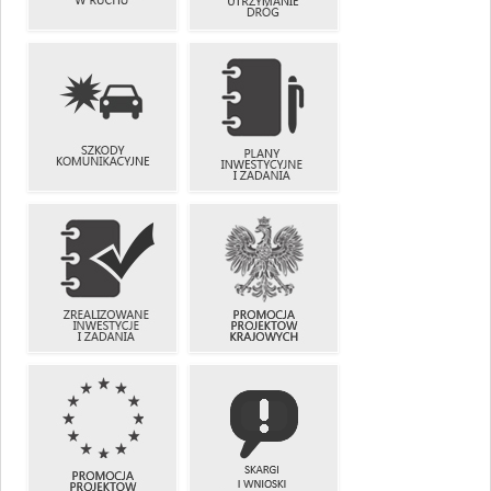
UTRUDNIENIA
ZIMOWE
W RUCHU
UTRZYMANIE
DRÓG
SZKODY
PLANY
KOMUNIKACYJNE
INWESTYCYJNE
I ZADANIA
ZREALIZOWANE
PROMOCJA
INWESTYCJE
PROJEKTÓW
I ZADANIA
KRAJOWYCH